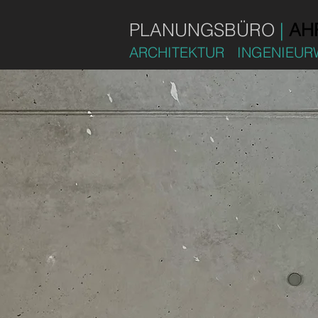
PLANUNGSBÜRO
|
AH
ARCHITEKTUR INGENIEUR
Öffe
Sportcampus Nümbrecht
K
B
C