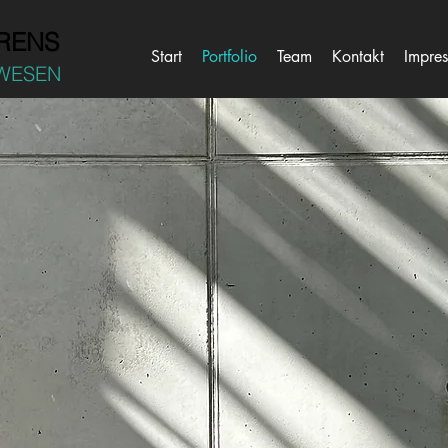
RENS
Start
Portfolio
Team
Kontakt
Impre
WESEN
ntliche b
Campus Nümbrecht
ARGE
irstin
artels
ityförster
ahrens
&
eggemann