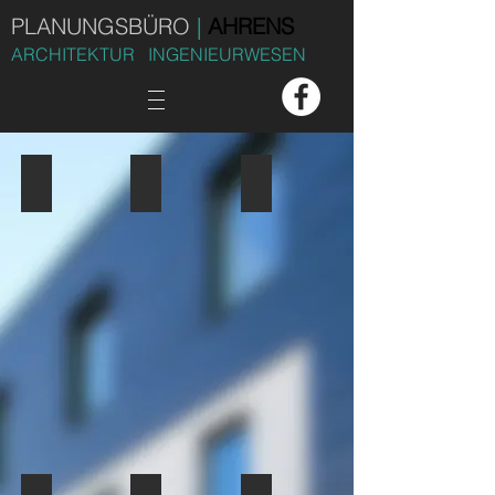
PLANUNGSBÜRO
|
AHRENS
ARCHITEKTUR INGENIEURWESEN
Block Dachdeckerei, Zimmerei, Gerüstbau
Backshop Cronrath
Lang Maschinenbau