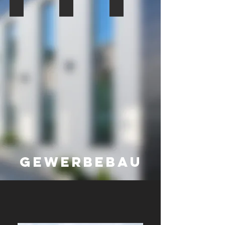
Zustellstützpunkt Post DHL
K24
WSM Halle B
Gewerbebau